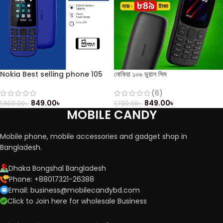
Nokia Best selling phone 105
নোকিয়া ১০৬ ডুয়াল সিম
(6)
849.00
৳
849.00
৳
1,800.00
৳
1,700.00
৳
MOBILE CANDY
Mobile phone, mobile accessories and gadget shop in
Bangladesh.
Dhaka Bongshal Bangladesh
Phone: +88017321-26388
Email: business@mobilecandybd.com
Click to Join here for wholesale Business