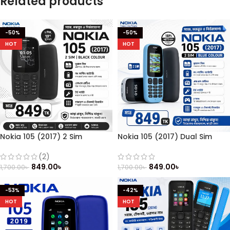
Related products
-50%
-50%
HOT
HOT
Nokia 105 (2017) 2 Sim
Nokia 105 (2017) Dual Sim
(Refurbished)
(Refurbished)
(2)
849.00
৳
849.00
৳
1,700.00
৳
1,700.00
৳
-53%
-42%
HOT
HOT