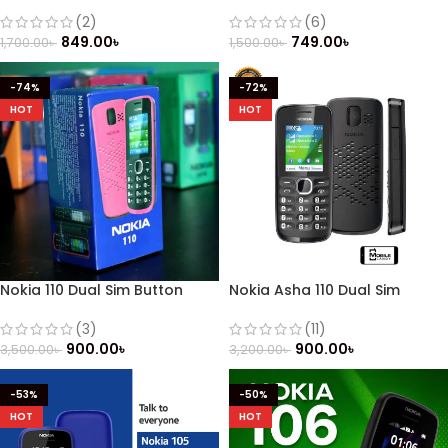
Mobile
(Refurbished)
(2)
(6)
849.00
৳
749.00
৳
1,700.00
৳
1,500.00
৳
-74%
-72%
HOT
HOT
Nokia 110 Dual Sim Button
Nokia Asha 110 Dual Sim
Mobile (Refurbished)
(Refurbished)
(3)
(11)
900.00
৳
900.00
৳
3,500.00
৳
3,200.00
৳
-53%
-50%
HOT
HOT