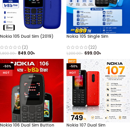
Nokia 105 Dual Sim (2019)
Nokia 105 Single Sim
Button Mobile
(22)
(2)
699.00
৳
849.00
৳
1,200.00
৳
1,800.00
৳
-50%
-50%
HOT
HOT
Nokia 106 Dual Sim Button
Nokia 107 Dual Sim