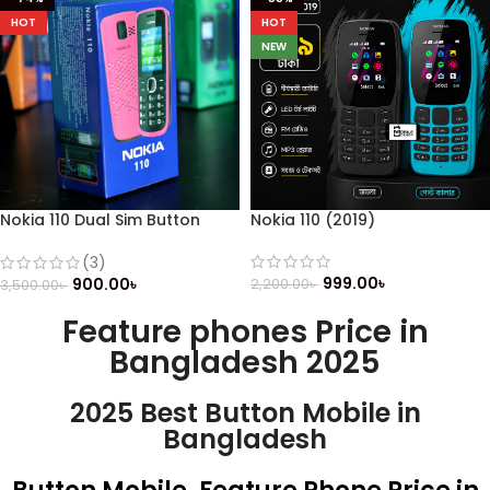
HOT
HOT
NEW
Nokia 110 Dual Sim Button
Nokia 110 (2019)
Mobile (Refurbished)
(3)
999.00
৳
900.00
৳
2,200.00
৳
3,500.00
৳
Feature phones Price in
Bangladesh 2025
2025 Best Button Mobile in
Bangladesh