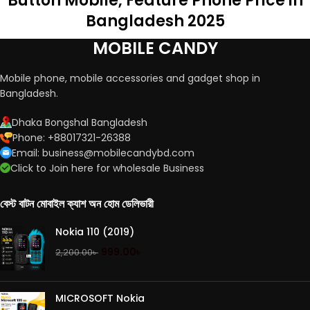
Button Mobile, Feature Phone Price in
Bangladesh 2025
MOBILE CANDY
Mobile phone, mobile accessories and gadget shop in
Bangladesh.
Dhaka Bongshal Bangladesh
Phone: +88017321-26388
Email: business@mobilecandybd.com
Click to Join here for wholesale Business
বেস্ট বাটন মোবাইল ক্যাশ অন হোম ডেলিভারী
Nokia 110 (2019)
999.00
৳
2,200.00
৳
MICROSOFT Nokia