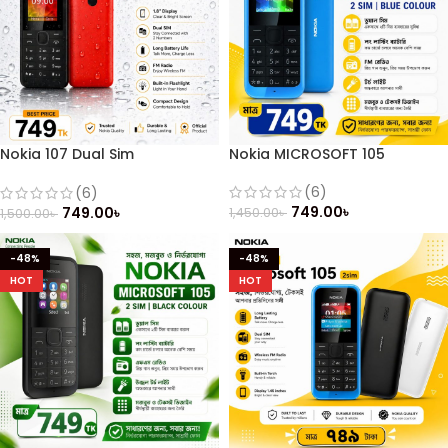
Nokia 107 Dual Sim
Nokia MICROSOFT 105
(Refurbished)
(6)
(6)
749.00
৳
749.00
৳
1,450.00
৳
1,500.00
৳
-48%
-48%
HOT
HOT