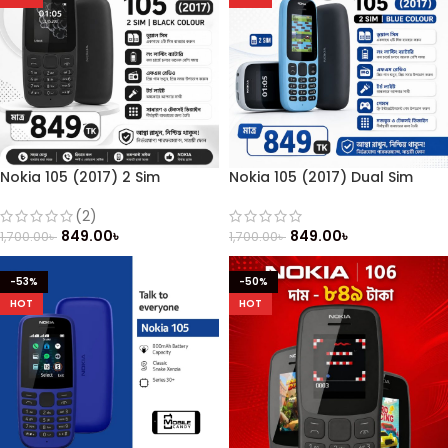
Nokia 105 (2017) 2 Sim
Nokia 105 (2017) Dual Sim
(Refurbished)
(Refurbished)
(2)
849.00
৳
849.00
৳
1,700.00
৳
1,700.00
৳
-53%
-50%
HOT
HOT