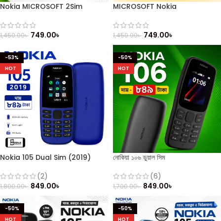
Nokia MICROSOFT 2Sim
MICROSOFT Nokia
749.00
৳
749.00
৳
1,450.00
৳
1,450.00
৳
-53%
-50%
HOT
HOT
Nokia 105 Dual Sim (2019)
নোকিয়া ১০৬ ডুয়াল সিম
Button Mobile
(6)
(2)
849.00
৳
849.00
৳
1,700.00
৳
1,800.00
৳
-50%
-50%
HOT
HOT