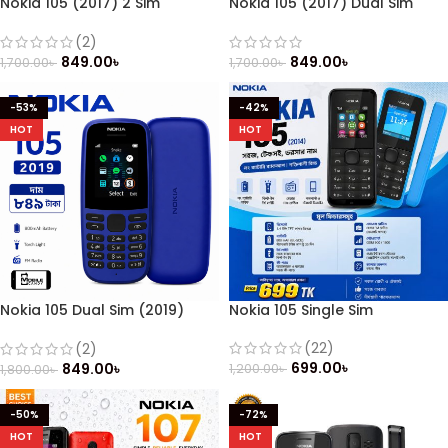
Nokia 105 (2017) 2 Sim
Nokia 105 (2017) Dual Sim
(Refurbished)
(Refurbished)
(2)
849.00
৳
849.00
৳
1,700.00
৳
1,700.00
৳
-53%
-42%
HOT
HOT
Nokia 105 Dual Sim (2019)
Nokia 105 Single Sim
Button Mobile
(22)
(2)
699.00
৳
849.00
৳
1,200.00
৳
1,800.00
৳
-50%
-72%
HOT
HOT