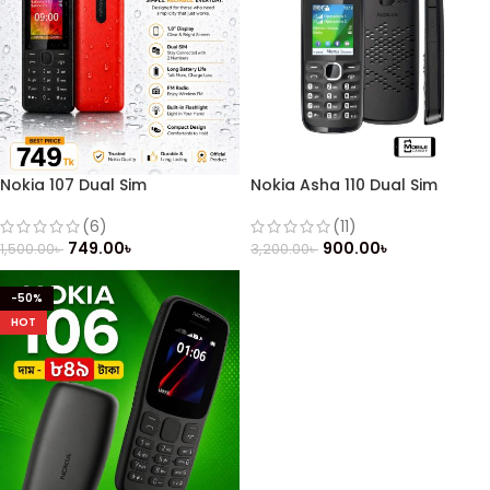
Nokia 107 Dual Sim
Nokia Asha 110 Dual Sim
(Refurbished)
(Refurbished)
(6)
(11)
749.00
৳
900.00
৳
1,500.00
৳
3,200.00
৳
-50%
HOT