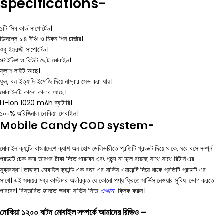
specifications-
১টি সিম কার্ড সাপোর্টেড।
ডিসপ্লে ১.৪ ইঞ্চি ও চিকন পিন চার্জার।
শুধু ইংরেজী সাপোর্টেড।
স্টাইলিশ ও কিউট ছোট মোবাইল।
ফ্লাশ লাইট আছে।
ফুল, বল ইত্যাদি ইমোজি দিয়ে নাম্বার সেভ করা যায়।
মোবাইলটি কালো কালার আছে।
Li-Ion 1020 mAh ব্যাটারি।
১০০% অরিজিনাল নোকিয়া মোবাইল।
Mobile Candy COD system-
মোবাইল ক্যান্ডি বাংলাদেশে ক্যাশ অন হোম ডেলিভারীতে প্রতিটি প্রডাক্ট দিয়ে থাকে, ঘরে বসে সম্পূর্ন
প্রডাক্ট চেক করে তারপর টাকা দিতে পারবেন এবং পছন্দ না হলে রয়েছে সাথে সাথে রিটার্ন এর
সুব্যবস্থা। তাছাড়া মোবাইল ক্যান্ডি এক বছর এর সার্ভিস ওয়ারেন্টি দিয়ে থাকে প্রতিটি প্রডাক্ট এর
সাথে। এই সময়ের মধ্য কাস্টমার অর্ডারকৃত যে কোনো পণ্য ফ্রিতে সার্ভিস নেওয়ার সুবিধা ভোগ করতে
পারবেন। বিস্তারিত জানতে অথবা সার্ভিস নিতে
এখানে
ক্লিক করুন।
নোকিয়া ১২০০ বাটন মোবাইল সম্পর্কে আমাদের রিভিও –