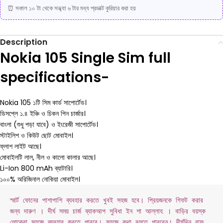
⏰ সকাল ১০ টা থেকে সন্ধ্যা ৬ টার মধ্য প্রডাক্ট কুরিয়ার করা হয়
Description
Nokia 105 Single Sim full
specifications-
Nokia 105 ১টি সিম কার্ড সাপোর্টেড।
ডিসপ্লে ১.৪ ইঞ্চি ও চিকন পিন চার্জার।
বাংলা (শুধু পড়া যাবে) ও ইংরেজী সাপোর্টেড।
স্টাইলিশ ও কিউট ছোট মোবাইল।
ফ্লাশ লাইট আছে।
মোবাইলটি লাল, নীল ও কালো কালার আছে।
Li-Ion 800 mAh ব্যাটারি।
১০০% অরিজিনাল নোকিয়া মোবাইল।
স্মার্ট ফোনের পাশাপাশি ব্যবহার করতে খুবই সহজ হবে। প্রিয়জনকে গিফট করার 
জন্য দারুণ । দীর্ঘ সময় চার্জ ব্যাকআপ সুবিধা ইন শা আল্লাহ । বাড়ির বয়স্ক 
লোকেরা সহজে ব্যবহার করতে পারবে। সহজে কথা বলতে পারবেন। দীর্ঘদিন রাফ 