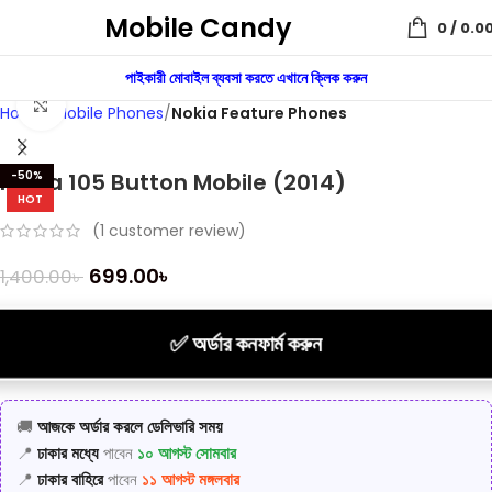
Mobile Candy
0
/
0.0
পাইকারী মোবাইল ব্যবসা করতে এখানে ক্লিক করুন
Click to enlarge
Home
Mobile Phones
Nokia Feature Phones
Nokia 105 Button Mobile (2014)
-50%
HOT
(
1
customer review)
699.00
৳
1,400.00
৳
✅ অর্ডার কনফার্ম করুন
🚚
আজকে অর্ডার করলে ডেলিভারি সময়
📍
ঢাকার মধ্যে
পাবেন
১০ আগস্ট সোমবার
📍
ঢাকার বাহিরে
পাবেন
১১ আগস্ট মঙ্গলবার