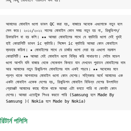
কিছু কিছু মোবাইলে পরিবর্তন কম হয়।
আমাদের মোবাইল গুলো ডাবল QC করা হয়, বাজারে অনেকে এগুলোকে নতুন বলে 
সেল করে। ২০১২/২০২২ সালের মোবাইল কোন সময় নতুন হয় না, রিকন্ডিশন/
রিফারবিশ বা হয় কপি। ★★ আমরা মোবাইলের সাথে যে ব্যাটারি গুলো দেই খুবই 
হাই কোয়ালিটি ডাবল ic ব্যটারি। সিঙ্গেল ic ব্যাটারি আমরা কোন মোবাইলে 
ব্যবহার করিনা। ★ মোবাইলের সাথে যে চার্জার গুলো দেয়া হয় এগুলো নরমাল 
কোয়ালিটি। ★★ আমরা যেই মোবাইল গুলো বিক্রি করি সাধারণত। সেইম মডেল 
গুলো আপনি যদি বাজার থেকে সেকেনাল কিনতে যান দেখবেন পুরাতন মোবাইলের দাম 
আর আমাদের নতুন রিকন্ডিশন মোবাইলের দাম একই পড়বে। ★★ অনেকের মনে 
প্রশ্ন থাকে আপনাদের মোবাইল গুলো কোন দেশের। সত্যিকার অর্থে আমাদের এক 
একটা মোবাইল একেক দেশের হয়, রিকন্ডিশন মোবাইল বিভিন্ন দেশের উৎপাদিত 
প্রোডাক্ট আমাদের কাছে স্টকে থাকে আমরা এটা বলতে পারি না কোনটা কোন 
দেশের। আমরা এতোটুক শিওর করতে পারি (Samsung হলে Made By 
Samsung )( Nokia হলে Made by Nokia)
রিটার্ন পলিসি