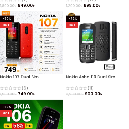
699.00
৳
849.00
৳
1,200.00
৳
1,800.00
৳
-50%
-72%
HOT
HOT
Nokia 107 Dual Sim
Nokia Asha 110 Dual Sim
(Refurbished)
(Refurbished)
(6)
(11)
749.00
৳
900.00
৳
1,500.00
৳
3,200.00
৳
-50%
HOT