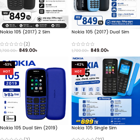
Nokia 105 (2017) 2 Sim
Nokia 105 (2017) Dual Sim
(Refurbished)
(Refurbished)
(2)
849.00
৳
849.00
৳
1,700.00
৳
1,700.00
৳
-53%
-42%
HOT
HOT
Nokia 105 Dual Sim (2019)
Nokia 105 Single Sim
Button Mobile
(22)
(2)