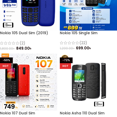
Nokia 105 Dual Sim (2019)
Nokia 105 Single Sim
Button Mobile
(22)
(2)
699.00
৳
849.00
৳
1,200.00
৳
1,800.00
৳
-50%
-72%
HOT
HOT
Nokia 107 Dual Sim
Nokia Asha 110 Dual Sim