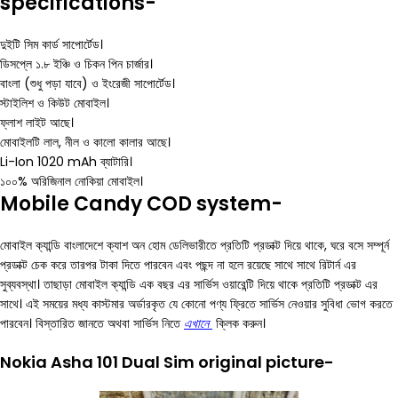
specifications-
দুইটি সিম কার্ড সাপোর্টেড।
ডিসপ্লে ১.৮ ইঞ্চি ও চিকন পিন চার্জার।
বাংলা (শুধু পড়া যাবে) ও ইংরেজী সাপোর্টেড।
স্টাইলিশ ও কিউট মোবাইল।
ফ্লাশ লাইট আছে।
মোবাইলটি লাল, নীল ও কালো কালার আছে।
Li-Ion 1020 mAh ব্যাটারি।
১০০% অরিজিনাল নোকিয়া মোবাইল।
Mobile Candy COD system-
মোবাইল ক্যান্ডি বাংলাদেশে ক্যাশ অন হোম ডেলিভারীতে প্রতিটি প্রডাক্ট দিয়ে থাকে, ঘরে বসে সম্পূর্ন
প্রডাক্ট চেক করে তারপর টাকা দিতে পারবেন এবং পছন্দ না হলে রয়েছে সাথে সাথে রিটার্ন এর
সুব্যবস্থা। তাছাড়া মোবাইল ক্যান্ডি এক বছর এর সার্ভিস ওয়ারেন্টি দিয়ে থাকে প্রতিটি প্রডাক্ট এর
সাথে। এই সময়ের মধ্য কাস্টমার অর্ডারকৃত যে কোনো পণ্য ফ্রিতে সার্ভিস নেওয়ার সুবিধা ভোগ করতে
পারবেন। বিস্তারিত জানতে অথবা সার্ভিস নিতে
এখানে
ক্লিক করুন।
Nokia Asha 101 Dual Sim original picture-