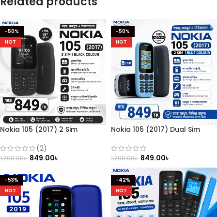
Related products
-50%
-50%
HOT
HOT
Nokia 105 (2017) 2 Sim
Nokia 105 (2017) Dual Sim
(Refurbished)
(Refurbished)
(2)
849.00
৳
849.00
৳
1,700.00
৳
1,700.00
৳
-53%
-42%
HOT
HOT