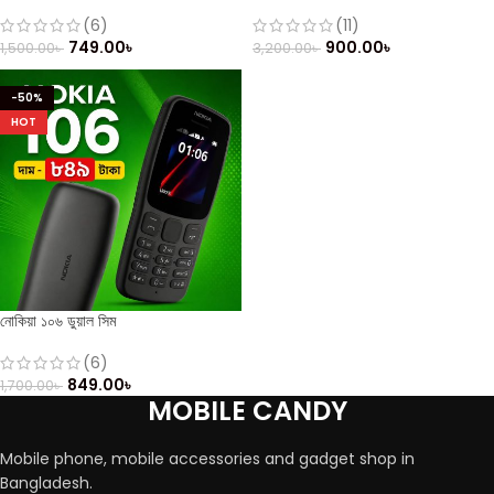
(Refurbished)
(Refurbished)
(6)
(11)
749.00
৳
900.00
৳
1,500.00
৳
3,200.00
৳
-50%
HOT
নোকিয়া ১০৬ ডুয়াল সিম
(6)
849.00
৳
1,700.00
৳
MOBILE CANDY
Mobile phone, mobile accessories and gadget shop in
Bangladesh.