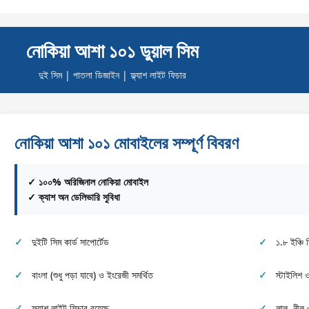
নোকিয়া আশা ১০১ ডুয়াল সিম
দুই সিম | পাতলা ডিজাইন | ফ্ল্যাশ লাইট ফিচার
নোকিয়া আশা ১০১ মোবাইলের সম্পূর্ণ বিবরণ
✓ ১০০% অরিজিনাল নোকিয়া মোবাইল
✓ ক্যাশ অন ডেলিভারি সুবিধা
দুইটি সিম কার্ড সাপোর্টেড
১.৮ ইঞ্চি 
বাংলা (শুধু পড়া যাবে) ও ইংরেজী সমর্থিত
স্টাইলিশ
ফ্ল্যাশ লাইট ফিচার রয়েছে
লাল, নীল 