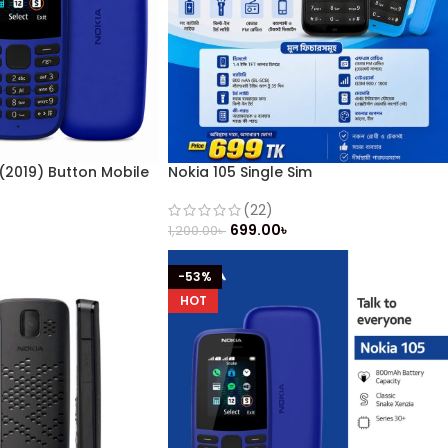
 (2019) Button Mobile
Nokia 105 Single Sim
(22)
699.00
৳
1,200.00
৳
-53%
HOT