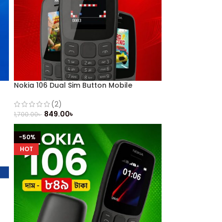
Nokia 106 Dual Sim Button Mobile
(2)
849.00
৳
1,700.00
৳
-50%
HOT