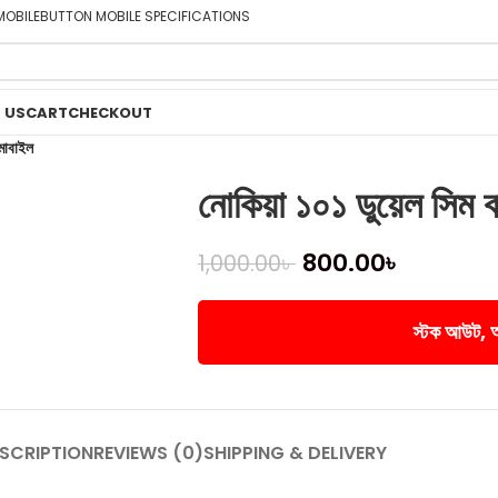
MOBILE
BUTTON MOBILE SPECIFICATIONS
 US
CART
CHECKOUT
মোবাইল
নোকিয়া ১০১ ডুয়েল সিম 
800.00
৳
1,000.00
৳
স্টক আউট, অন
SCRIPTION
REVIEWS (0)
SHIPPING & DELIVERY