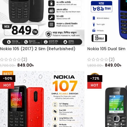
Nokia 105 (2017) 2 Sim (Refurbished)
Nokia 105 Dual Sim
(2)
(2)
849.00
৳
849.00
৳
1,700.00
৳
1,800.00
৳
-50%
-72%
HOT
HOT