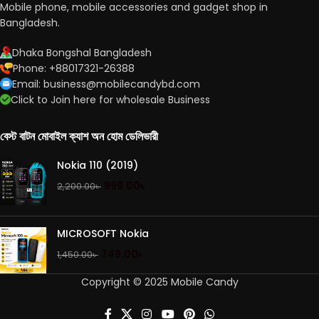
Mobile phone, mobile accessories and gadget shop in
Bangladesh.
Dhaka Bongshal Bangladesh
Phone: +88017321-26388
Email: business@mobilecandybd.com
Click to Join here for wholesale Business
বেস্ট বাটন মোবাইল ক্যাশ অন হোম ডেলিভারী
Nokia 110 (2019)
999.00
৳
2,200.00
৳
MICROSOFT Nokia
749.00
৳
1,450.00
৳
Copyright © 2025 Mobile Candy