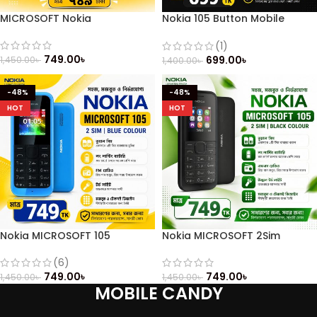
MICROSOFT Nokia
Nokia 105 Button Mobile
(2014)
(1)
749.00
৳
699.00
৳
1,450.00
৳
1,400.00
৳
-48%
-48%
HOT
HOT
Nokia MICROSOFT 105
Nokia MICROSOFT 2Sim
(6)
749.00
৳
749.00
৳
1,450.00
৳
1,450.00
৳
MOBILE CANDY