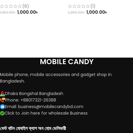
(Refurbished)
Mobile
(6)
(1)
1,000.00
৳
1,000.00
৳
1,150.00
৳
1,250.00
৳
MOBILE CANDY
Mobile phone, mobile accessories and gadget shop in
Bangladesh.
Dhaka Bongshal Bangladesh
Phone: +88017321-26388
Email: business@mobilecandybd.com
Click to Join here for wholesale Business
বেস্ট বাটন মোবাইল ক্যাশ অন হোম ডেলিভারী