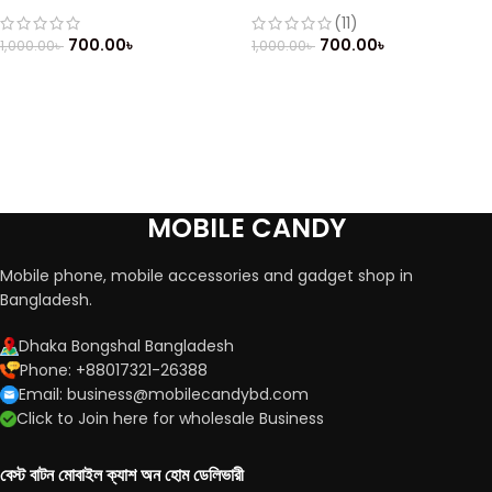
Mobile Single Sim
(Refurbished)
(11)
700.00
৳
700.00
৳
1,000.00
৳
1,000.00
৳
MOBILE CANDY
Mobile phone, mobile accessories and gadget shop in
Bangladesh.
Dhaka Bongshal Bangladesh
Phone: +88017321-26388
Email: business@mobilecandybd.com
Click to Join here for wholesale Business
বেস্ট বাটন মোবাইল ক্যাশ অন হোম ডেলিভারী