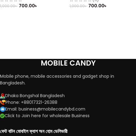
700.00
৳
700.00
৳
1,000.00
৳
1,000.00
৳
MOBILE CANDY
Mobile phone, mobile accessories and gadget shop in
Bangladesh.
Dhaka Bongshal Bangladesh
Phone: +88017321-26388
Email: business@mobilecandybd.com
Click to Join here for wholesale Business
বেস্ট বাটন মোবাইল ক্যাশ অন হোম ডেলিভারী