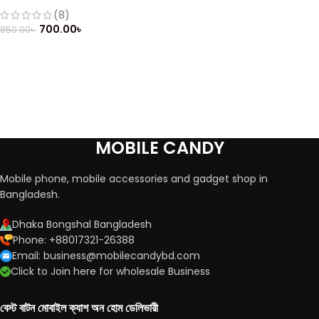
(Refurbished)
(8)
700.00
৳
850.00
৳
MOBILE CANDY
Mobile phone, mobile accessories and gadget shop in
Bangladesh.
Dhaka Bongshal Bangladesh
Phone: +88017321-26388
Email: business@mobilecandybd.com
Click to Join here for wholesale Business
বেস্ট বাটন মোবাইল ক্যাশ অন হোম ডেলিভারী