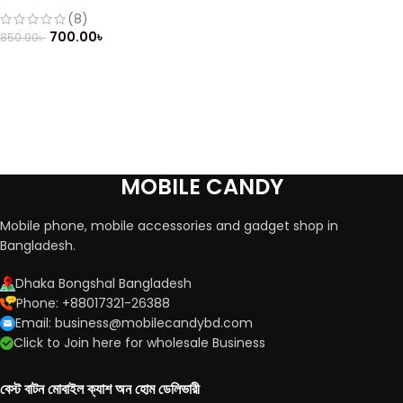
(Refurbished)
(8)
700.00
৳
850.00
৳
MOBILE CANDY
Mobile phone, mobile accessories and gadget shop in
Bangladesh.
Dhaka Bongshal Bangladesh
Phone: +88017321-26388
Email: business@mobilecandybd.com
Click to Join here for wholesale Business
বেস্ট বাটন মোবাইল ক্যাশ অন হোম ডেলিভারী