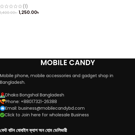
Keypad (Refurbished)
(1)
1,250.00
৳
1,400.00
৳
MOBILE CANDY
Mobile phone, mobile accessories and gadget shop in
Bangladesh.
Dhaka Bongshal Bangladesh
Phone: +88017321-26388
Email: business@mobilecandybd.com
Click to Join here for wholesale Business
বেস্ট বাটন মোবাইল ক্যাশ অন হোম ডেলিভারী