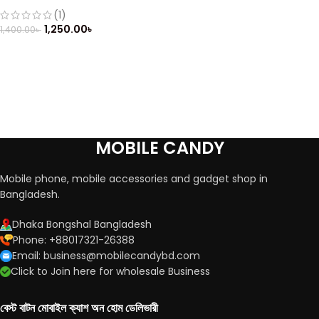
Keypad (Refurbished)
(1)
1,250.00
৳
1,400.00
৳
MOBILE CANDY
Mobile phone, mobile accessories and gadget shop in
Bangladesh.
Dhaka Bongshal Bangladesh
Phone: +88017321-26388
Email: business@mobilecandybd.com
Click to Join here for wholesale Business
বেস্ট বাটন মোবাইল ক্যাশ অন হোম ডেলিভারী