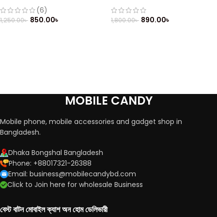
(Refurbished)
Feature Phone
(6)
850.00
৳
890.00
৳
1,250.00
৳
1,800.00
৳
MOBILE CANDY
Mobile phone, mobile accessories and gadget shop in
Bangladesh.
Dhaka Bongshal Bangladesh
Phone: +88017321-26388
Email: business@mobilecandybd.com
Click to Join here for wholesale Business
বেস্ট বাটন মোবাইল ক্যাশ অন হোম ডেলিভারী