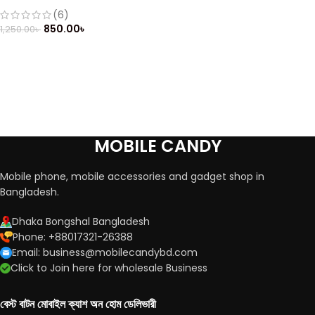
(Refurbished)
(6)
850.00
৳
1,250.00
৳
MOBILE CANDY
Mobile phone, mobile accessories and gadget shop in
Bangladesh.
Dhaka Bongshal Bangladesh
Phone: +88017321-26388
Email: business@mobilecandybd.com
Click to Join here for wholesale Business
বেস্ট বাটন মোবাইল ক্যাশ অন হোম ডেলিভারী