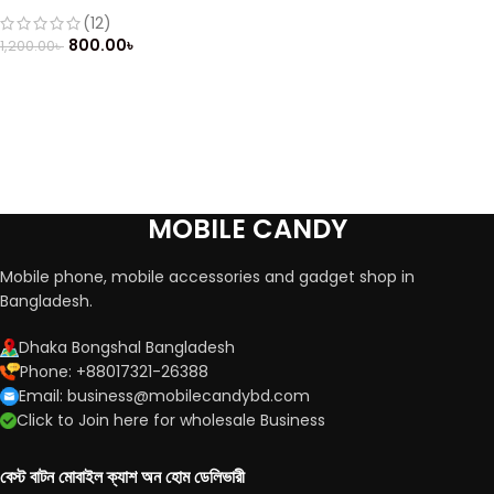
(Refurbished)
(12)
800.00
৳
1,200.00
৳
MOBILE CANDY
Mobile phone, mobile accessories and gadget shop in
Bangladesh.
Dhaka Bongshal Bangladesh
Phone: +88017321-26388
Email: business@mobilecandybd.com
Click to Join here for wholesale Business
বেস্ট বাটন মোবাইল ক্যাশ অন হোম ডেলিভারী