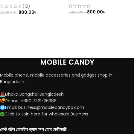
(Refurbished)
(12)
800.00
৳
800.00
৳
1,200.00
৳
1,200.00
৳
MOBILE CANDY
Mobile phone, mobile accessories and gadget shop in
Bangladesh.
Dhaka Bongshal Bangladesh
Phone: +88017321-26388
Email: business@mobilecandybd.com
Click to Join here for wholesale Business
বেস্ট বাটন মোবাইল ক্যাশ অন হোম ডেলিভারী