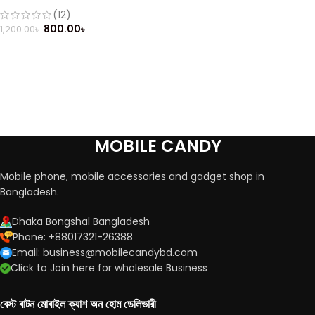
(Refurbished)
(12)
800.00
৳
1,200.00
৳
MOBILE CANDY
Mobile phone, mobile accessories and gadget shop in
Bangladesh.
Dhaka Bongshal Bangladesh
Phone: +88017321-26388
Email: business@mobilecandybd.com
Click to Join here for wholesale Business
বেস্ট বাটন মোবাইল ক্যাশ অন হোম ডেলিভারী