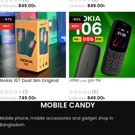
849.00
৳
849.00
৳
1,700.00
৳
1,700.00
৳
-47%
-50%
HOT
HOT
Nokia 107 Dual Sim Original
নোকিয়া ১০৬ ডুয়াল সিম
Mobile
(6)
(1)
849.00
৳
749.00
৳
1,700.00
৳
1,400.00
৳
MOBILE CANDY
Mobile phone, mobile accessories and gadget shop in
Bangladesh.