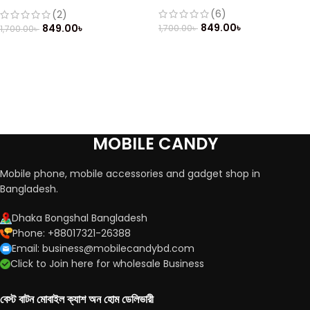
Mobile
(6)
(2)
849.00
৳
849.00
৳
1,700.00
৳
1,700.00
৳
MOBILE CANDY
Mobile phone, mobile accessories and gadget shop in
Bangladesh.
Dhaka Bongshal Bangladesh
Phone: +88017321-26388
Email: business@mobilecandybd.com
Click to Join here for wholesale Business
বেস্ট বাটন মোবাইল ক্যাশ অন হোম ডেলিভারী