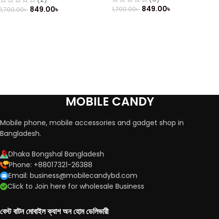
849.00
৳
849.00
৳
1,700.00
৳
1,700.00
৳
MOBILE CANDY
Mobile phone, mobile accessories and gadget shop in
Bangladesh.
Dhaka Bongshal Bangladesh
Phone: +88017321-26388
Email: business@mobilecandybd.com
Click to Join here for wholesale Business
বেস্ট বাটন মোবাইল ক্যাশ অন হোম ডেলিভারী