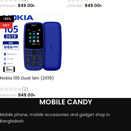
849.00
৳
849.00
৳
1,700.00
৳
1,700.00
৳
-53%
HOT
Nokia 105 Dual Sim (2019)
Button Mobile
(2)
849.00
৳
1,800.00
৳
MOBILE CANDY
Mobile phone, mobile accessories and gadget shop in
Bangladesh.