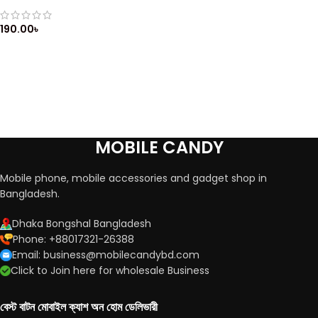
Housing / Casing / Cashing
with Keypad / Front & Back
Side
190.00
৳
MOBILE CANDY
Mobile phone, mobile accessories and gadget shop in
Bangladesh.
Dhaka Bongshal Bangladesh
Phone: +88017321-26388
Email: business@mobilecandybd.com
Click to Join here for wholesale Business
বেস্ট বাটন মোবাইল ক্যাশ অন হোম ডেলিভারী