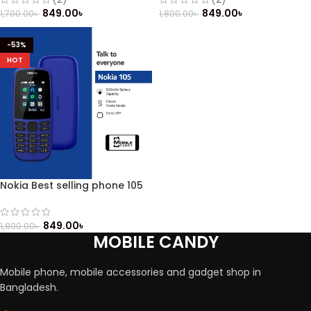
849.00
৳
849.00
৳
1,700.00
৳
1,800.00
৳
-53%
HOT
Nokia Best selling phone 105
849.00
৳
1,800.00
৳
MOBILE CANDY
Mobile phone, mobile accessories and gadget shop in
Bangladesh.