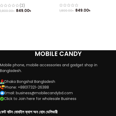
Button Mobile
(2)
849.00
৳
849.00
৳
1,800.00
৳
1,800.00
৳
MOBILE CANDY
Mobile phone, mobile accessories and gadget shop in
Bangladesh.
Dhaka Bongshal Bangladesh
Phone: +88017321-26388
Email: business@mobilecandybd.com
Click to Join here for wholesale Business
বেস্ট বাটন মোবাইল ক্যাশ অন হোম ডেলিভারী