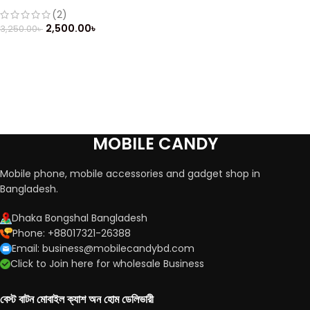
205 Dual Sim (Refurbished)
(2)
2,500.00
৳
3,250.00
৳
MOBILE CANDY
Mobile phone, mobile accessories and gadget shop in
Bangladesh.
Dhaka Bongshal Bangladesh
Phone: +88017321-26388
Email: business@mobilecandybd.com
Click to Join here for wholesale Business
বেস্ট বাটন মোবাইল ক্যাশ অন হোম ডেলিভারী