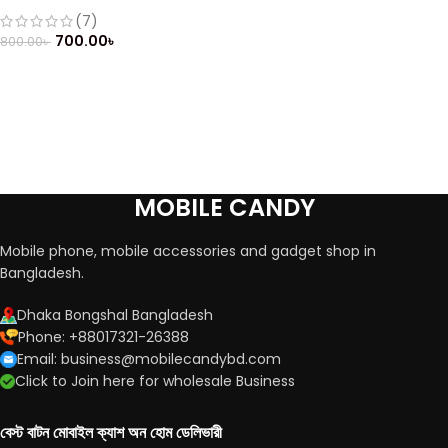
(Refurbished)
(7)
700.00
৳
800.00
৳
MOBILE CANDY
Mobile phone, mobile accessories and gadget shop in
Bangladesh.
Dhaka Bongshal Bangladesh
Phone: +88017321-26388
Email: business@mobilecandybd.com
Click to Join here for wholesale Business
বেস্ট বাটন মোবাইল ক্যাশ অন হোম ডেলিভারী