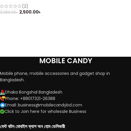
205 Dual Sim (Refurbished)
(2)
2,500.00
৳
3,250.00
৳
MOBILE CANDY
Mobile phone, mobile accessories and gadget shop in
Bangladesh.
Dhaka Bongshal Bangladesh
Phone: +88017321-26388
Email: business@mobilecandybd.com
Click to Join here for wholesale Business
বেস্ট বাটন মোবাইল ক্যাশ অন হোম ডেলিভারী