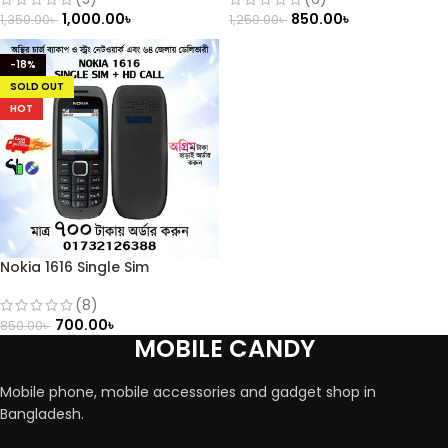
1,000.00
৳
850.00
৳
1,350.00
৳
1,250.00
৳
-18%
SOLD OUT
HOT
Nokia 1616 Single Sim
(Refurbished)
(8)
700.00
৳
850.00
৳
MOBILE CANDY
Mobile phone, mobile accessories and gadget shop in
Bangladesh.