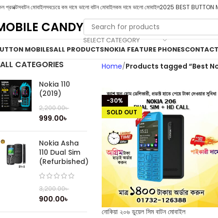
ল প্রডাক্টস
বাটন মোবাইল
সবচেয়ে কম দামে ভালো বাটন মোবাইল
কম দামে ভালো মোবাইল
2025 BEST BUTTON 
MOBILE CANDY
SELECT CATEGORY
UTTON MOBILES
ALL PRODUCTS
NOKIA FEATURE PHONES
CONTACT
ALL CATEGORIES
Home
Products tagged “Best N
Nokia 110
(2019)
-30%
2,200.00
৳
SOLD OUT
999.00
৳
Nokia Asha
110 Dual Sim
(Refurbished)
3,200.00
৳
900.00
৳
নোকিয়া ২০৬ ডুয়েল সিম বাটন মোবাইল