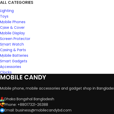
ALL CATEGORIES
Lighting
Toys
Mobile Phones
Case & Cover
Mobile Display
Screen Protector
Smart Watch
Casing & Parts
Mobile Batteries
Smart Gadgets
Accessories
Clocks
MOBILE CANDY
Mobile phone, mobile accessories and gadget shop in Banglade
Dhaka Bongshal Bangladesh
Phone: +88017321-26388
Email: business@mobilecandybd.com