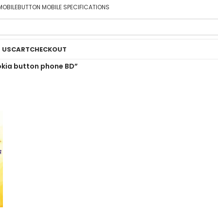
MOBILE
BUTTON MOBILE SPECIFICATIONS
 US
CART
CHECKOUT
okia button phone BD”