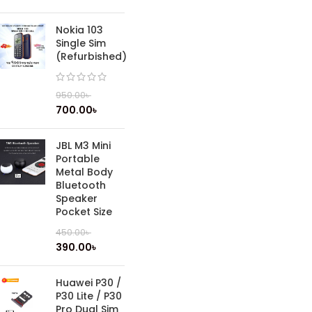
Nokia 103
Single Sim
(Refurbished)
950.00
৳
700.00
৳
JBL M3 Mini
Portable
Metal Body
Bluetooth
Speaker
Pocket Size
450.00
৳
390.00
৳
Huawei P30 /
P30 Lite / P30
Pro Dual Sim