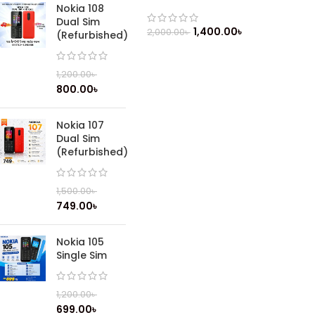
Nokia 108
Dual Sim
1,400.00
৳
2,000.00
৳
(Refurbished)
1,200.00
৳
800.00
৳
Nokia 107
Dual Sim
(Refurbished)
1,500.00
৳
749.00
৳
Nokia 105
Single Sim
1,200.00
৳
699.00
৳