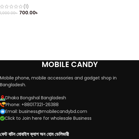
Phone (Refurbished)
(1)
700.00
৳
1,000.00
৳
MOBILE CANDY
Mobile phone, mobile accessories and gadget shop in
Bangladesh.
Dhaka Bongshal Bangladesh
Phone: +88017321-26388
Email: business@mobilecandybd.com
Click to Join here for wholesale Business
বেস্ট বাটন মোবাইল ক্যাশ অন হোম ডেলিভারী