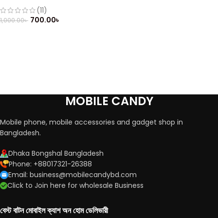
(Refurbished)
(11)
700.00
৳
1,000.00
৳
MOBILE CANDY
Mobile phone, mobile accessories and gadget shop in
Bangladesh.
Dhaka Bongshal Bangladesh
Phone: +88017321-26388
Email: business@mobilecandybd.com
Click to Join here for wholesale Business
বেস্ট বাটন মোবাইল ক্যাশ অন হোম ডেলিভারী