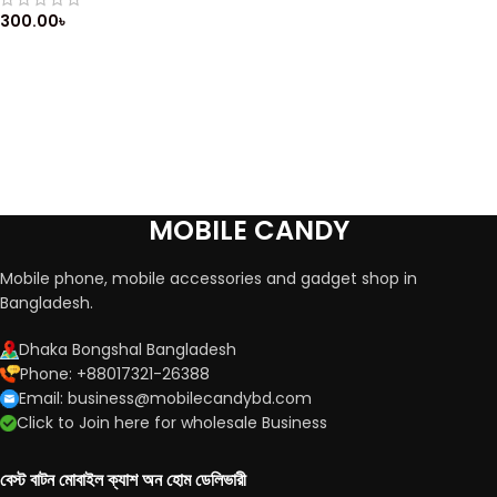
Frame English Keyboard
300.00
৳
Button
MOBILE CANDY
Mobile phone, mobile accessories and gadget shop in
Bangladesh.
Dhaka Bongshal Bangladesh
Phone: +88017321-26388
Email: business@mobilecandybd.com
Click to Join here for wholesale Business
বেস্ট বাটন মোবাইল ক্যাশ অন হোম ডেলিভারী