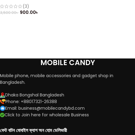
Mobile (Refurbished)
(3)
900.00
৳
3,500.00
৳
MOBILE CANDY
Mobile phone, mobile accessories and gadget shop in
Bangladesh.
Dhaka Bongshal Bangladesh
Phone: +88017321-26388
Email: business@mobilecandybd.com
Click to Join here for wholesale Business
বেস্ট বাটন মোবাইল ক্যাশ অন হোম ডেলিভারী