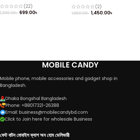
(Refurbished)
(22)
(2)
699.00
৳
1,450.00
৳
1,200.00
৳
1,650.00
৳
MOBILE CANDY
Mobile phone, mobile accessories and gadget shop in
Bangladesh.
Dhaka Bongshal Bangladesh
Phone: +88017321-26388
Email: business@mobilecandybd.com
Click to Join here for wholesale Business
বেস্ট বাটন মোবাইল ক্যাশ অন হোম ডেলিভারী